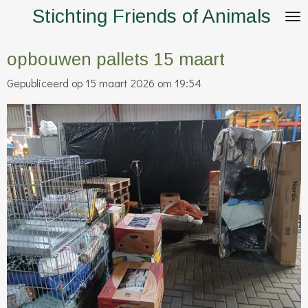
Stichting Friends of Animals
Ga
direct
naar
opbouwen pallets 15 maart
de
Gepubliceerd op 15 maart 2026 om 19:54
hoofdinhoud