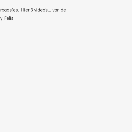
aasjes. Hier 3 video's... van de
y Felis