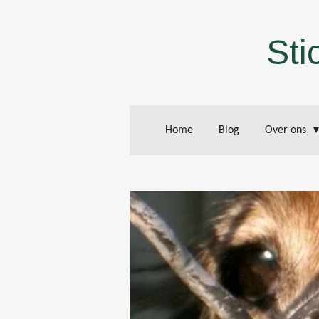
Ga
direct
Sti
naar
de
hoofdinhoud
Home
Blog
Over ons