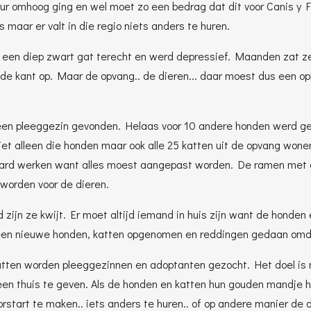
r omhoog ging en wel moet zo een bedrag dat dit voor Canis y Fe
 maar er valt in die regio niets anders te huren.
n een diep zwart gat terecht en werd depressief. Maanden zat ze
de kant op. Maar de opvang.. de dieren... daar moest dus een op
een pleeggezin gevonden. Helaas voor 10 andere honden werd g
 Niet alleen die honden maar ook alle 25 katten uit de opvang wonen 
rd werken want alles moest aangepast worden. De ramen met ga
 worden voor de dieren.
id zijn ze kwijt. Er moet altijd iemand in huis zijn want de honde
 geen nieuwe honden, katten opgenomen en reddingen gedaan omd
katten worden pleeggezinnen en adoptanten gezocht. Het doel is 
een thuis te geven. Als de honden en katten hun gouden mandje 
start te maken.. iets anders te huren.. of op andere manier de d