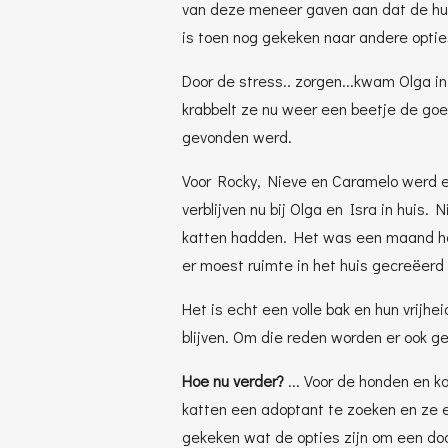
van deze meneer gaven aan dat de huu
is toen nog gekeken naar andere opties
Door de stress.. zorgen...kwam Olga i
krabbelt ze nu weer een beetje de goe
gevonden werd.
Voor Rocky, Nieve en Caramelo werd 
verblijven nu bij Olga en Isra in huis.
katten hadden. Het was een maand ha
er moest ruimte in het huis gecreëerd
Het is echt een volle bak en hun vrijhe
blijven. Om die reden worden er ook
Hoe nu verder?
... Voor de honden en 
katten een adoptant te zoeken en ze 
gekeken wat de opties zijn om een door