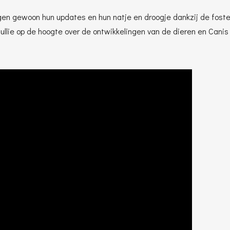
en gewoon hun updates en hun natje en droogje dankzij de fosterb
jullie op de hoogte over de ontwikkelingen van de dieren en Canis 