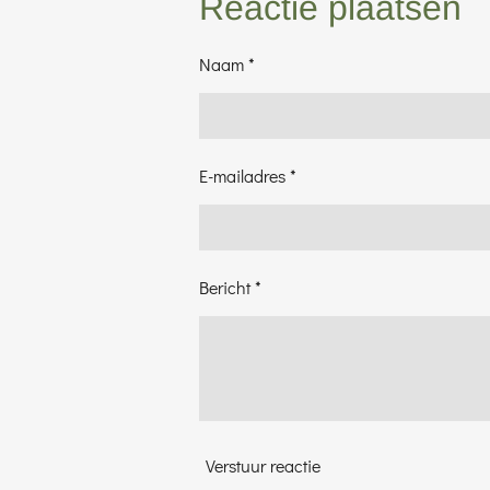
Reactie plaatsen
n
e
Naam *
E-mailadres *
Bericht *
Verstuur reactie