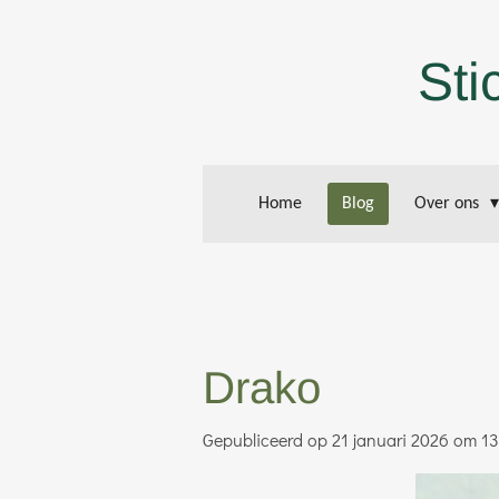
Ga
direct
Sti
naar
de
hoofdinhoud
Home
Blog
Over ons
Drako
Gepubliceerd op 21 januari 2026 om 13