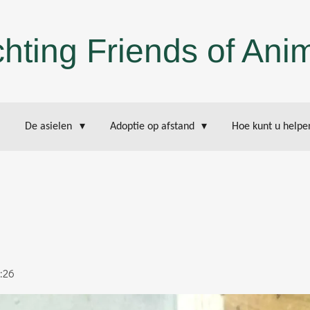
chting Friends of Ani
De asielen
Adoptie op afstand
Hoe kunt u help
:26