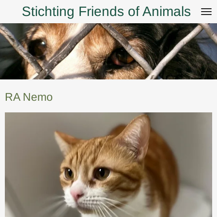
Stichting Friends of Animals
Ga
direct
naar
de
hoofdinhoud
RA Nemo