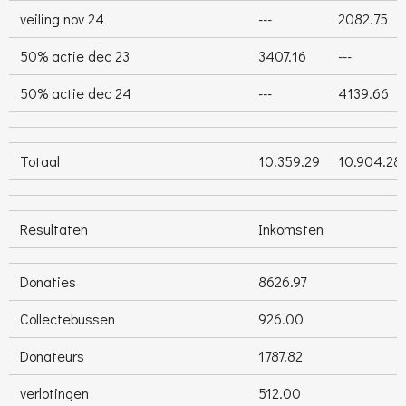
veiling nov 24
---
2082.75
50% actie dec 23
3407.16
---
50% actie dec 24
---
4139.66
Totaal
10.359.29
10.904.28
Resultaten
Inkomsten
Donaties
8626.97
Collectebussen
926.00
Donateurs
1787.82
verlotingen
512.00