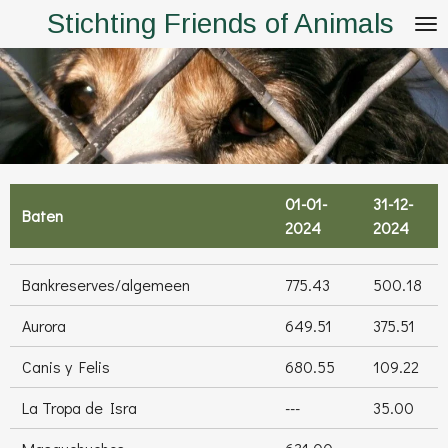
Stichting Friends of Animals
Ga
direct
naar
de
hoofdinhoud
01-01-
31-12-
Baten
2024
2024
Bankreserves/algemeen
775.43
500.18
Aurora
649.51
375.51
Canis y Felis
680.55
109.22
La Tropa de Isra
---
35.00