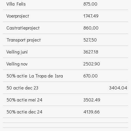
Villa Felis
875.00
Voerproject
1747.49
Castratieproject
860,00
Transport project
527,50
Veiling juni
3627.18
Veiling nov
2502.90
50% actie La Tropa de Isra
670.00
50 actie dec 23
3404.04
50% actie mei 24
3502.49
50% actie dec 24
4139.66