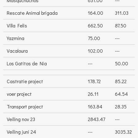
Masquchuchos
631.00
---
Rescate Animal brigada
164.00
311.03
Villa Felis
662.50
87.50
Yazmina
75.00
---
Vacaloura
102.00
---
Los Gatitos de Nia
---
50.00
Castratie project
178.72
85.22
voer project
26.11
64.54
Transport project
163.84
28.35
Veiling nov 23
2843.47
---
Veiling juni 24
---
3035.32