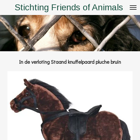
Stichting Friends of Animals
Ga
direct
naar
de
hoofdinhoud
In de verloting Staand knuffelpaard pluche bruin