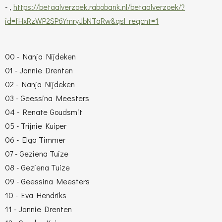
-
,
https://betaalverzoek.rabobank.nl/betaalverzoek/?
id=fHxRzWP2SP6YmryJbNTaRw&qsl_reqcnt=1
00 - Nanja Nijdeken
01 - Jannie Drenten
02 - Nanja Nijdeken
03 - Geessina Meesters
04 - Renate Goudsmit
05 - Trijnie Kuiper
06 - Elga Timmer
07 - Geziena Tuize
08 - Geziena Tuize
09 - Geessina Meesters
10 - Eva Hendriks
11 - Jannie Drenten