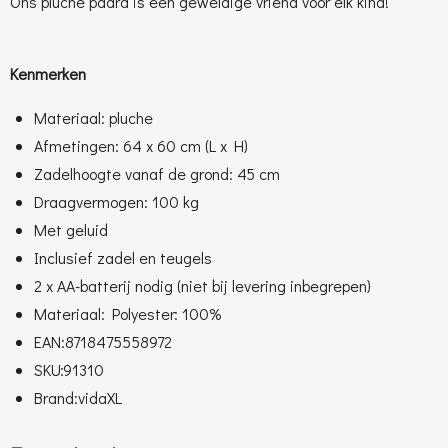
Ons pluche paard is een geweldige vriend voor elk kind!
Kenmerken
Materiaal: pluche
Afmetingen: 64 x 60 cm (L x H)
Zadelhoogte vanaf de grond: 45 cm
Draagvermogen: 100 kg
Met geluid
Inclusief zadel en teugels
2 x AA-batterij nodig (niet bij levering inbegrepen)
Materiaal: Polyester: 100%
EAN:8718475558972
SKU:91310
Brand:vidaXL