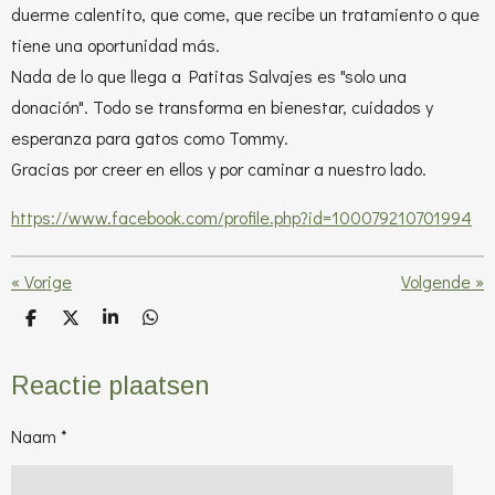
duerme calentito, que come, que recibe un tratamiento o que
tiene una oportunidad más.
Nada de lo que llega a Patitas Salvajes es "solo una
donación". Todo se transforma en bienestar, cuidados y
esperanza para gatos como Tommy.
Gracias por creer en ellos y por caminar a nuestro lado.
https://www.facebook.com/profile.php?id=100079210701994
«
Vorige
Volgende
»
D
D
S
D
e
e
h
e
l
e
a
l
e
l
r
e
Reactie plaatsen
n
e
n
Naam *