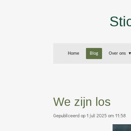
Ga
direct
Sti
naar
de
hoofdinhoud
Home
Blog
Over ons
We zijn los
Gepubliceerd op 1 juli 2025 om 11:58