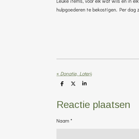
Leuke items, voor elk wat wils en in el
hulpgoederen te bekostigen. Per dag zu
«
Donatie, Loterij
D
D
S
e
e
h
l
e
a
e
l
r
Reactie plaatsen
n
e
Naam *