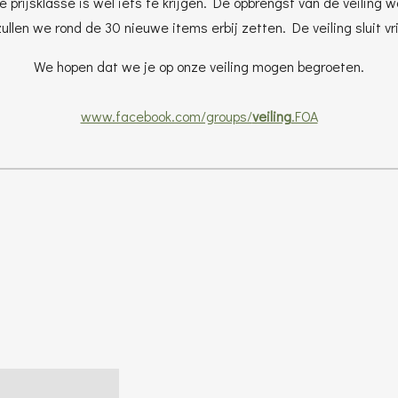
ke prijsklasse is wel iets te krijgen. De opbrengst van de
veiling
wo
llen we rond de 30 nieuwe items erbij zetten. De veiling sluit vr
We hopen dat we je op onze veiling mogen begroeten.
www.facebook.com/groups/
veiling
.FOA