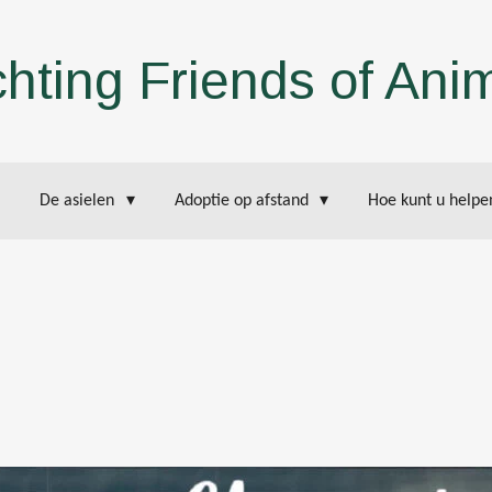
chting Friends of Ani
De asielen
Adoptie op afstand
Hoe kunt u help