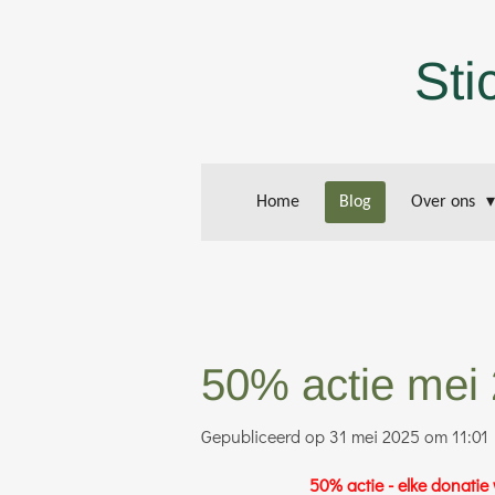
Ga
direct
Sti
naar
de
hoofdinhoud
Home
Blog
Over ons
50% actie mei
Gepubliceerd op 31 mei 2025 om 11:01
50% actie - elke donati