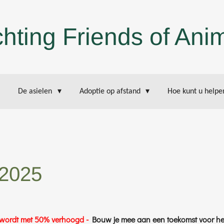
chting Friends of Ani
De asielen
Adoptie op afstand
Hoe kunt u help
 2025
e wordt met 50% verhoogd -
Bouw je mee aan een toekomst voor het