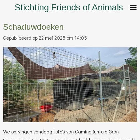
Stichting Friends of Animals
Ga
direct
naar
Schaduwdoeken
de
Gepubliceerd op 22 mei 2025 om 14:05
hoofdinhoud
We
ontvingen vandaag foto's van
Camina junto a Gran