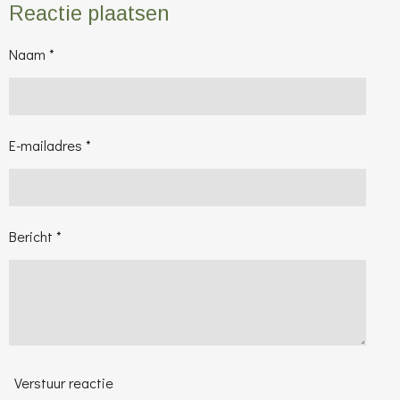
e
l
r
e
Reactie plaatsen
n
e
n
Naam *
E-mailadres *
Bericht *
Verstuur reactie