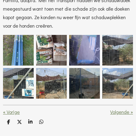
Familia, adopta.
Met het transport hadden we schaduwdoek
meegestuurd want toen met die schade zijn ook alle doeken
kapot gegaan.
Ze konden nu weer fijn wat schaduwplekken
voor de honden creëren.
«
Vorige
Volgende
»
D
D
S
D
e
e
h
e
l
e
a
l