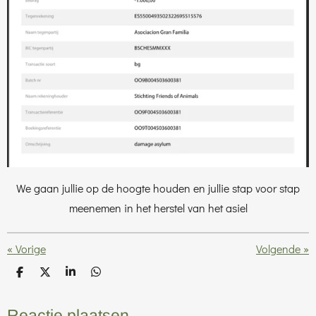
We gaan jullie op de hoogte houden en jullie stap voor stap
meenemen in het herstel van het asiel
«
Vorige
Volgende
»
D
D
S
D
e
e
h
e
l
e
a
l
e
l
r
e
Reactie plaatsen