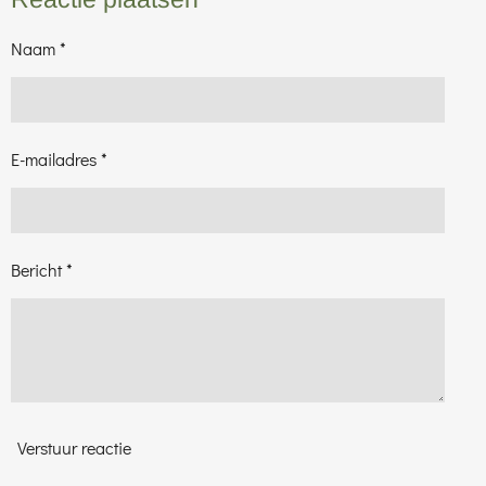
n
e
n
Naam *
E-mailadres *
Bericht *
Verstuur reactie