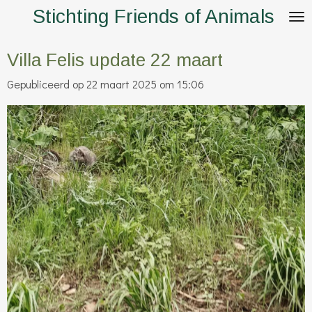
Stichting Friends of Animals
Ga
direct
naar
Villa Felis update 22 maart
de
Gepubliceerd op 22 maart 2025 om 15:06
hoofdinhoud