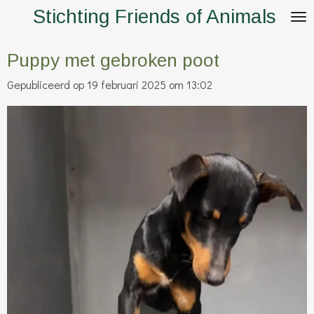
Stichting Friends of Animals
Ga
direct
naar
Puppy met gebroken poot
de
Gepubliceerd op 19 februari 2025 om 13:02
hoofdinhoud