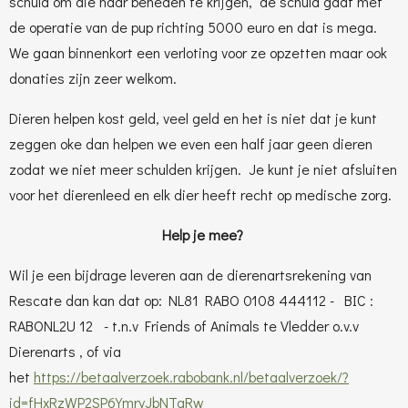
schuld om die naar beneden te krijgen, de schuld gaat met
de operatie van de pup richting 5000 euro en dat is mega.
We gaan binnenkort een verloting voor ze opzetten maar ook
donaties zijn zeer welkom.
Dieren helpen kost geld, veel geld en het is niet dat je kunt
zeggen oke dan helpen we even een half jaar geen dieren
zodat we niet meer schulden krijgen. Je kunt je niet afsluiten
voor het dierenleed en elk dier heeft recht op medische zorg.
Help je mee?
Wil je een bijdrage leveren aan de dierenartsrekening van
Rescate dan kan dat op: NL81 RABO 0108 444112 - BIC :
RABONL2U 12 - t.n.v Friends of Animals te Vledder o.v.v
Dierenarts , of via
het
https://betaalverzoek.rabobank.nl/betaalverzoek/?
id=fHxRzWP2SP6YmryJbNTaRw