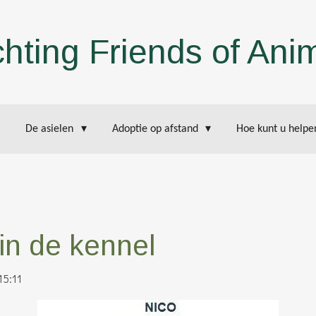
chting Friends of Ani
De asielen
Adoptie op afstand
Hoe kunt u help
in de kennel
15:11