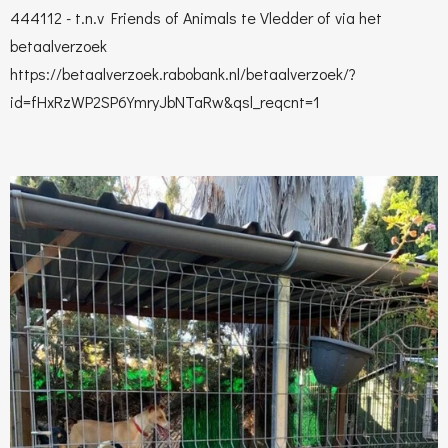
444112 - t.n.v Friends of Animals te Vledder of via het
betaalverzoek
https://betaalverzoek.rabobank.nl/betaalverzoek/?
id=fHxRzWP2SP6YmryJbNTaRw&qsl_reqcnt=1