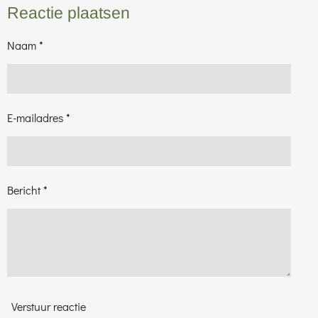
e
l
r
e
Reactie plaatsen
n
e
n
Naam *
E-mailadres *
Bericht *
Verstuur reactie