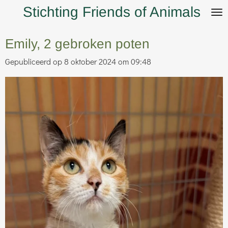
Stichting Friends of Animals
Ga
direct
naar
Emily, 2 gebroken poten
de
Gepubliceerd op 8 oktober 2024 om 09:48
hoofdinhoud