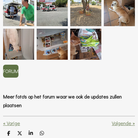
FORUM
Meer foto's op het forum waar we ook de updates zullen
plaatsen
«
Vorige
Volgende
»
D
D
S
D