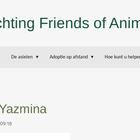
chting Friends of Ani
De asielen
Adoptie op afstand
Hoe kunt u help
 Yazmina
 09:18