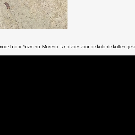
akt naar Yazmina Moreno is natvoer voor de kolonie katten gekoch