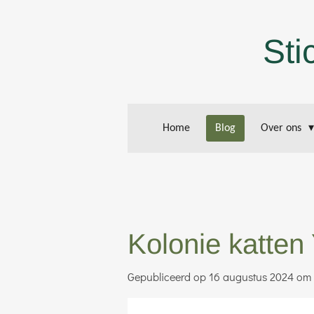
Ga
direct
Sti
naar
de
hoofdinhoud
Home
Blog
Over ons
Kolonie katten
Gepubliceerd op 16 augustus 2024 om