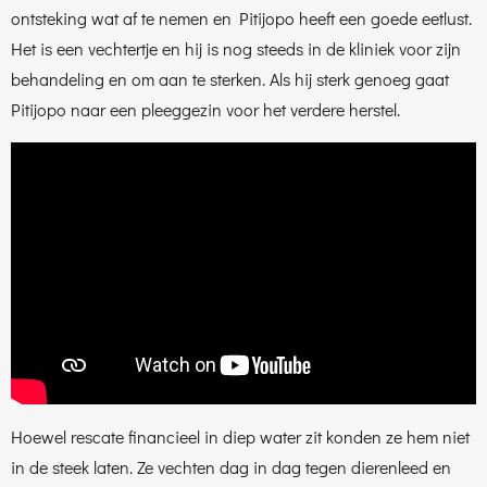
ontsteking wat af te nemen en Pitijopo heeft een goede eetlust.
Het is een vechtertje en hij is nog steeds in de kliniek voor zijn
behandeling en om aan te sterken. Als hij sterk genoeg gaat
Pitijopo naar een pleeggezin voor het verdere herstel.
Hoewel rescate financieel in diep water zit konden ze hem niet
in de steek laten. Ze vechten dag in dag tegen dierenleed en