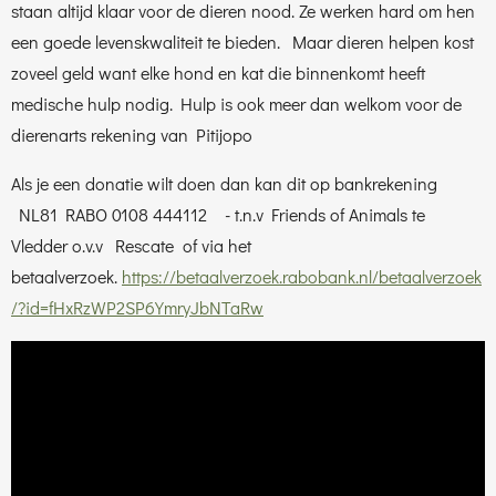
staan altijd klaar voor de dieren nood. Ze werken hard om hen
een goede levenskwaliteit te bieden. Maar dieren helpen kost
zoveel geld want elke hond en kat die binnenkomt heeft
medische hulp nodig. Hulp is ook meer dan welkom voor de
dierenarts rekening van Pitijopo
Als je een donatie wilt doen dan kan dit op bankrekening
NL81 RABO 0108 444112 - t.n.v Friends of Animals te
Vledder o.v.v Rescate of via het
betaalverzoek.
https://betaalverzoek.rabobank.nl/betaalverzoek
/?id=fHxRzWP2SP6YmryJbNTaRw