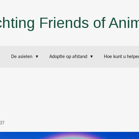
chting Friends of Ani
De asielen
Adoptie op afstand
Hoe kunt u help
37