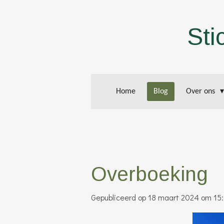
Ga
direct
Sti
naar
de
hoofdinhoud
Home
Blog
Over ons
Overboeking
Gepubliceerd op 18 maart 2024 om 15: