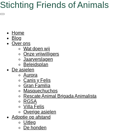
Stichting Friends of Animals
Ga
direct
naar
de
hoofdinhoud
Home
Blog
Over ons
Wat doen wij
Onze vrijwilligers
Jaarverslagen
Beleidsplan
De asielen
Aurora
Canis y Felis
Gran Familia
Masquechuchos
Rescate Animal Brigada Animalista
RGSA
Villa Felis
Overige asielen
Adoptie op afstand
Uitleg
De honden