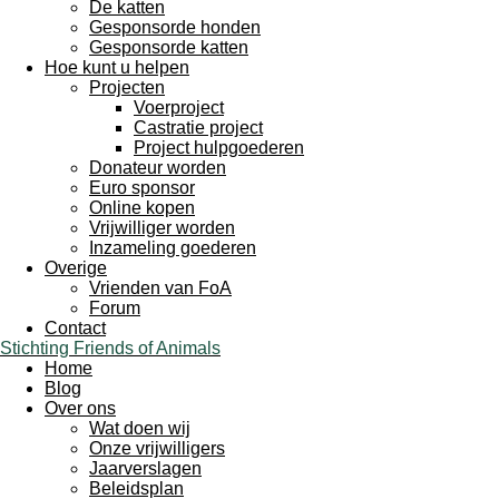
De katten
Gesponsorde honden
Gesponsorde katten
Hoe kunt u helpen
Projecten
Voerproject
Castratie project
Project hulpgoederen
Donateur worden
Euro sponsor
Online kopen
Vrijwilliger worden
Inzameling goederen
Overige
Vrienden van FoA
Forum
Contact
Stichting Friends of Animals
Home
Blog
Over ons
Wat doen wij
Onze vrijwilligers
Jaarverslagen
Beleidsplan