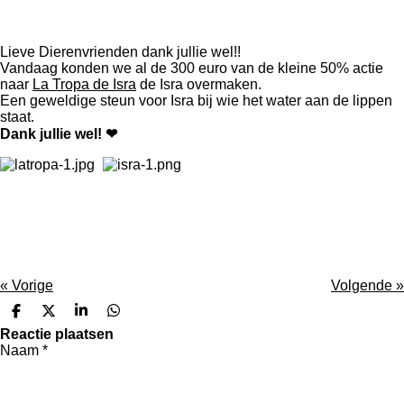
Lieve Dierenvrienden dank jullie wel!!
Vandaag konden we al de 300 euro van de kleine 50% actie
naar
La Tropa de Isra
de Isra overmaken.
Een geweldige steun voor Isra bij wie het water aan de lippen
staat.
Dank
jullie wel! ❤
«
Vorige
Volgende
»
D
D
S
D
e
e
h
e
Reactie plaatsen
l
e
a
l
Naam *
e
l
r
e
n
e
n